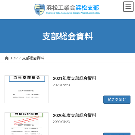
コ
ナ
ン
ビ
テ
ゲ
ン
ー
ツ
シ
へ
ョ
支部総会資料
ス
ン
キ
に
ッ
移
プ
動
TOP
支部総会資料
2021年度支部総会資料
2021/05/23
続きを読む
2020年度支部総会資料
2020/05/23