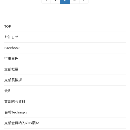
定
定
定
稿
ペ
ペ
ペ
ー
ー
ー
の
ジ
ジ
ジ
TOP
ペ
ー
お知らせ
ジ
Facebook
送
行事日程
り
支部概要
支部長挨拶
会則
支部総会資料
会報Technopia
支部会費納入のお願い