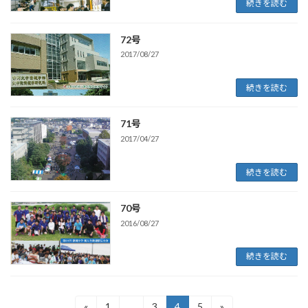
続きを読む
72号
2017/08/27
続きを読む
71号
2017/04/27
続きを読む
70号
2016/08/27
続きを読む
投
«
1
…
3
4
5
»
固
固
固
固