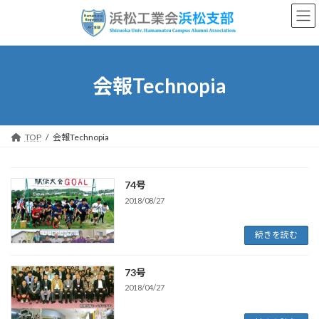
コ
ナ
ン
ビ
テ
ゲ
ン
ー
ツ
シ
へ
ョ
会報Technopia
ス
ン
キ
に
ッ
移
プ
動
TOP
会報Technopia
74号
2018/08/27
続きを読む
73号
2018/04/27