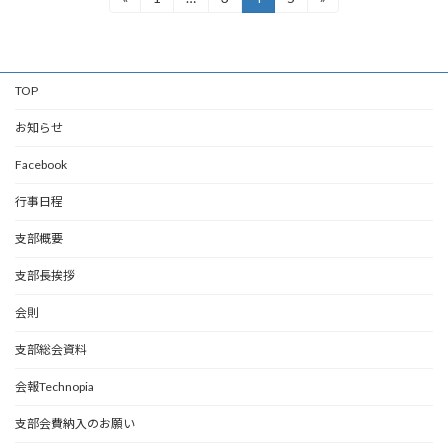
定
定
定
定
稿
ペ
ペ
ペ
ペ
ー
ー
ー
ー
の
ジ
ジ
ジ
ジ
TOP
ペ
ー
お知らせ
ジ
Facebook
送
行事日程
り
支部概要
支部長挨拶
会則
支部総会資料
会報Technopia
支部会費納入のお願い